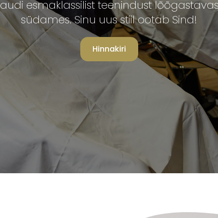
ja naudi esmaklassilist teenindust lõõgastava
südames. Sinu uus stiil ootab Sind!
Hinnakiri