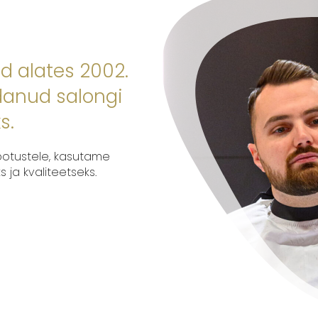
d alates 2002.
danud salongi
s.
ootustele, kasutame
ja kvaliteetseks.