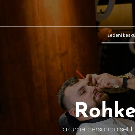
Eedeni kesk
Rohkem
Pakume personaalset läh