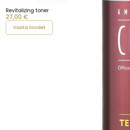
Revitalizing toner
27,00
€
Vaata toodet