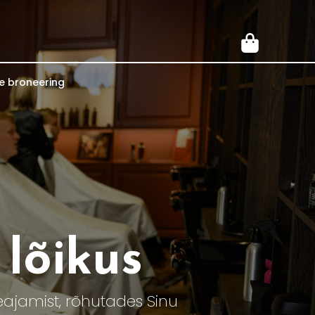
e broneering
 lõikus
eajamist, rõhutades Sinu