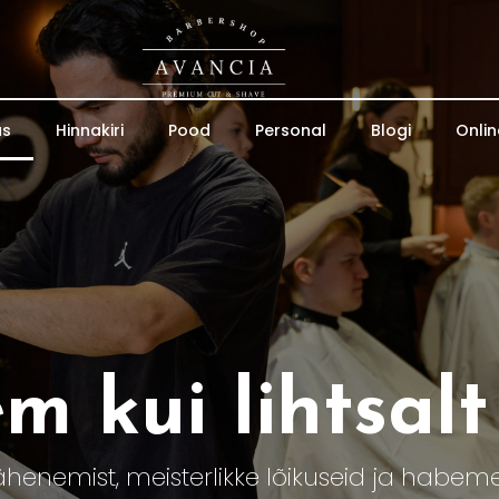
us
Hinnakiri
Pood
Personal
Blogi
Onlin
 kui lihtsalt
enemist, meisterlikke lõikuseid ja habem