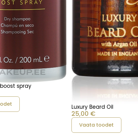
 boost spray
oodet
Luxury Beard Oil
25,00
€
Vaata toodet