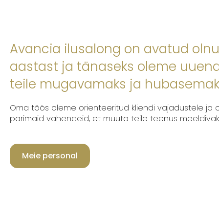
Avancia ilusalong on avatud olnu
aastast ja tänaseks oleme uuen
teile mugavamaks ja hubasemak
Oma töös oleme orienteeritud kliendi vajadustele ja 
parimaid vahendeid, et muuta teile teenus meeldivaks 
Meie personal